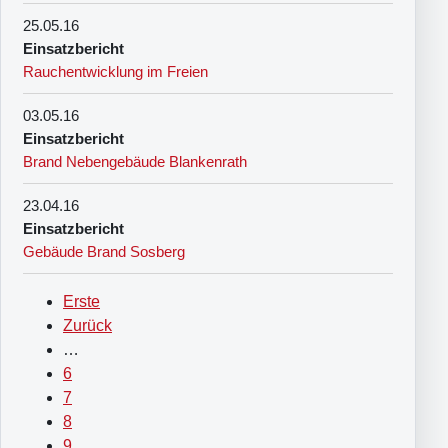
25.05.16
Einsatzbericht
Rauchentwicklung im Freien
03.05.16
Einsatzbericht
Brand Nebengebäude Blankenrath
23.04.16
Einsatzbericht
Gebäude Brand Sosberg
Erste
Erste
Seitennummerierung
Seite
Vorherige
Zurück
Seite
…
Seite
6
Seite
7
Seite
8
Seite
9