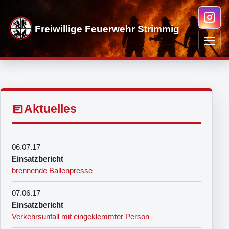
Direkt
zum
Freiwillige Feuerwehr Strimmig
Inhalt
Men
Aktuelles
06.07.17
Einsatzbericht
brennende Ballenpresse
07.06.17
Einsatzbericht
Verkehrsunfall mit eingeklemmter Person