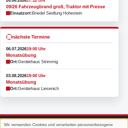
26.06.2026
17:12 Uhr
09/26 Fahrzeugbrand groß, Traktor mit Presse
Einsatzort:
Briedel Siedlung Hohestein
nächste Termine
06.07.2026
19:00 Uhr
Monatsübung
Ort:
Gerätehaus Strimmig
03.08.2026
19:00 Uhr
Monatsübung
Ort:
Gerätehaus Liesenich
Wir verwenden Cookies und verarbeiten personenbezogene
Feuerwehr Strimmig