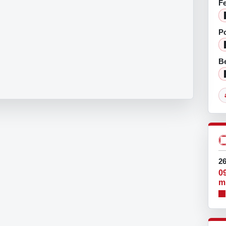
F
Po
Be
26
0
m