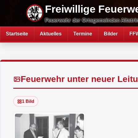
Direkt
Freiwillige Feuerw
zum
Inhalt
Feuerwehr der Ortsgemeinden Altstri
Startseite
Aktuelles
Termine
Bilder
FFW
Hauptnavigation
Feuerwehr unter neuer Leit
1 Bild