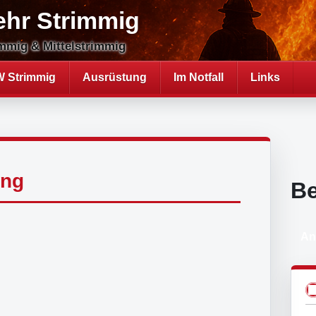
ehr Strimmig
mmig & Mittelstrimmig
 Strimmig
Ausrüstung
Im Notfall
Links
ung
B
An