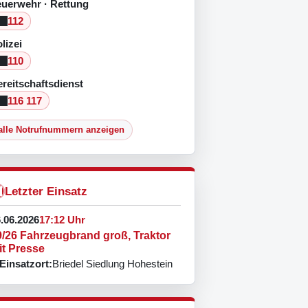
euerwehr · Rettung
112
lizei
110
reitschaftsdienst
116 117
alle Notrufnummern anzeigen
Letzter Einsatz
.06.2026
17:12 Uhr
9/26 Fahrzeugbrand groß, Traktor
it Presse
Einsatzort:
Briedel Siedlung Hohestein