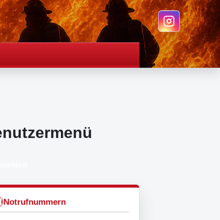
enutzermenü
melden
Notrufnummern